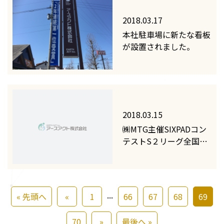
2018.03.17
本社駐車場に新たな看板
が設置されました。
2018.03.15
㈱MTG主催SIXPADコン
テストS２リーグ全国１
位獲得！
...
« 先頭へ
«
1
66
67
68
69
70
»
最後へ »