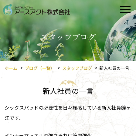
スタッフブログ
ホーム
ブログ（一覧）
スタッフブログ
新人社員の一言
新人社員の一言
シックスパッドの必要性を日々痛感している新人社員鐘ヶ
江です、
インナーマッスルの強さそれは筋肉強化、